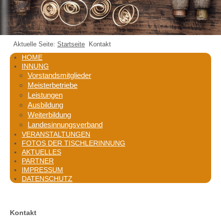
Aktuelle Seite:
Startseite
Kontakt
HOME
INNUNG
Vorstandsmitglieder
Meisterbetriebe
Leistungen
Ausbildung
Weiterbildung
Landesinnungsverband
VERANSTALTUNGEN
FOTOS DER TISCHLERINNUNG
AKTUELLES
PARTNER
IMPRESSUM
DATENSCHUTZ
Kontakt