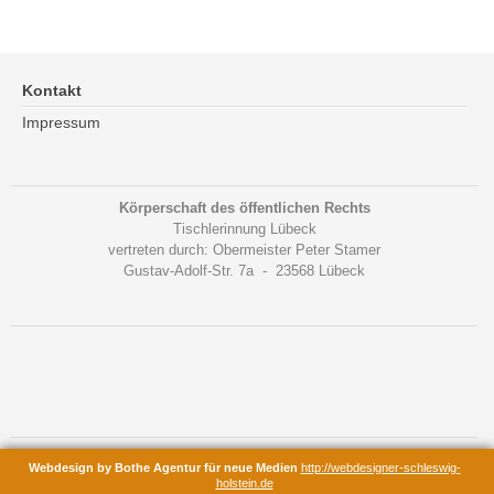
Kontakt
Impressum
Körperschaft des öffentlichen Rechts
Tischlerinnung Lübeck
vertreten durch: Obermeister Peter Stamer
Gustav-Adolf-Str. 7a - 23568 Lübeck
Webdesign by Bothe Agentur für neue Medien
http://webdesigner-schleswig-
holstein.de