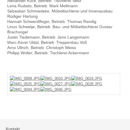
Alexander Kuck, Betrieb: Tischlerei Seltz
Lena Rudatis, Betrieb: Mark Mellmann
Sebastian Schmiedeke, Möbeltischlerei und Innenausbau
Rüdiger Hartung
Hannah Schwerdtfeger, Betrieb: Thomas Randig
Linus Schwetje, Betrieb: Bau- und Möbeltischlerei Gustav
Brachvogel
Justin Tiedemann, Betrieb: Jens Langemann
Marc-Kevin Uldal, Betrieb: Treppenbau Voß
Arno Ullrich, Betrieb: Christoph Weiss
Philipp Wolter, Betrieb: Tischlerei Ackermann
AdmirorGallery 5.2.0
, author/s
Vasiljevski
&
Kekeljevic
.
Kontakt