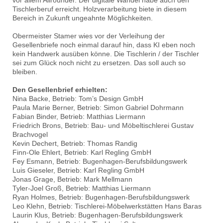
vor allem Allrounder. Der digitale Wandel habe auch den
Tischlerberuf erreicht. Holzverarbeitung biete in diesem
Bereich in Zukunft ungeahnte Möglichkeiten.
Obermeister Stamer wies vor der Verleihung der
Gesellenbriefe noch einmal darauf hin, dass KI eben noch
kein Handwerk ausüben könne. Die Tischlerin / der Tischler
sei zum Glück noch nicht zu ersetzen. Das soll auch so
bleiben.
Den Gesellenbrief erhielten:
Nina Backe, Betrieb: Tom’s Design GmbH
Paula Marie Berner, Betrieb: Simon Gabriel Dohrmann
Fabian Binder, Betrieb: Matthias Liermann
Friedrich Brons, Betrieb: Bau- und Möbeltischlerei Gustav
Brachvogel
Kevin Dechert, Betrieb: Thomas Randig
Finn-Ole Ehlert, Betrieb: Karl Regling GmbH
Fey Esmann, Betrieb: Bugenhagen-Berufsbildungswerk
Luis Gieseler, Betrieb: Karl Regling GmbH
Jonas Grage, Betrieb: Mark Mellmann
Tyler-Joel Groß, Betrieb: Matthias Liermann
Ryan Holmes, Betrieb: Bugenhagen-Berufsbildungswerk
Leo Klehn, Betrieb: Tischlerei-Möbelwerkstätten Hans Baras
Laurin Klus, Betrieb: Bugenhagen-Berufsbildungswerk