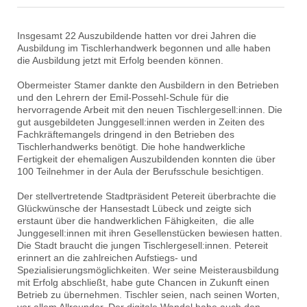
Insgesamt 22 Auszubildende hatten vor drei Jahren die
Ausbildung im Tischlerhandwerk begonnen und alle haben
die Ausbildung jetzt mit Erfolg beenden können.
Obermeister Stamer dankte den Ausbildern in den Betrieben
und den Lehrern der Emil-Possehl-Schule für die
hervorragende Arbeit mit den neuen Tischlergesell:innen. Die
gut ausgebildeten Junggesell:innen werden in Zeiten des
Fachkräftemangels dringend in den Betrieben des
Tischlerhandwerks benötigt. Die hohe handwerkliche
Fertigkeit der ehemaligen Auszubildenden konnten die über
100 Teilnehmer in der Aula der Berufsschule besichtigen.
Der stellvertretende Stadtpräsident Petereit überbrachte die
Glückwünsche der Hansestadt Lübeck und zeigte sich
erstaunt über die handwerklichen Fähigkeiten, die alle
Junggesell:innen mit ihren Gesellenstücken bewiesen hatten.
Die Stadt braucht die jungen Tischlergesell:innen. Petereit
erinnert an die zahlreichen Aufstiegs- und
Spezialisierungsmöglichkeiten. Wer seine Meisterausbildung
mit Erfolg abschließt, habe gute Chancen in Zukunft einen
Betrieb zu übernehmen. Tischler seien, nach seinen Worten,