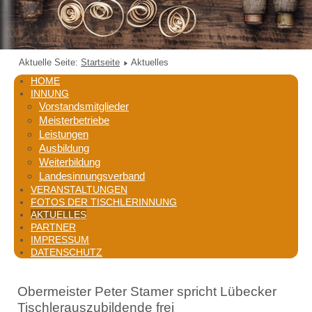
Aktuelle Seite:
Startseite
Aktuelles
HOME
INNUNG
Vorstandsmitglieder
Meisterbetriebe
Leistungen
Ausbildung
Weiterbildung
Landesinnungsverband
VERANSTALTUNGEN
FOTOS DER TISCHLERINNUNG
AKTUELLES
PARTNER
IMPRESSUM
DATENSCHUTZ
Obermeister Peter Stamer spricht Lübecker
Tischlerauszubildende frei