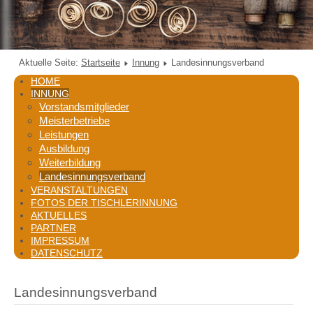
Aktuelle Seite:
Startseite
Innung
Landesinnungsverband
HOME
INNUNG
Vorstandsmitglieder
Meisterbetriebe
Leistungen
Ausbildung
Weiterbildung
Landesinnungsverband
VERANSTALTUNGEN
FOTOS DER TISCHLERINNUNG
AKTUELLES
PARTNER
IMPRESSUM
DATENSCHUTZ
Landesinnungsverband